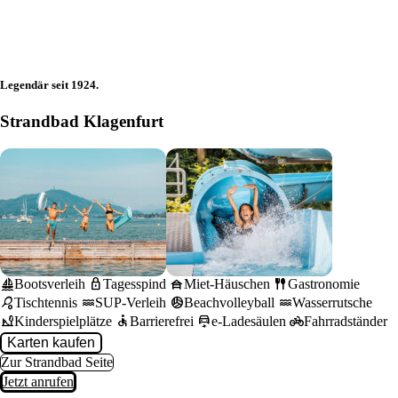
Legendär seit 1924.
Strandbad Klagenfurt
sailing
lock
house_siding
fork_spoon
Bootsverleih
Tagesspind
Miet-Häuschen
Gastronomie
sports_tennis
water
sports_volleyball
water
Tischtennis
SUP-Verleih
Beachvolleyball
Wasserrutsche
playground_2
accessible
electric_car
pedal_bike
Kinderspielplätze
Barrierefrei
e-Ladesäulen
Fahrradständer
Karten kaufen
Zur Strandbad Seite
Jetzt anrufen