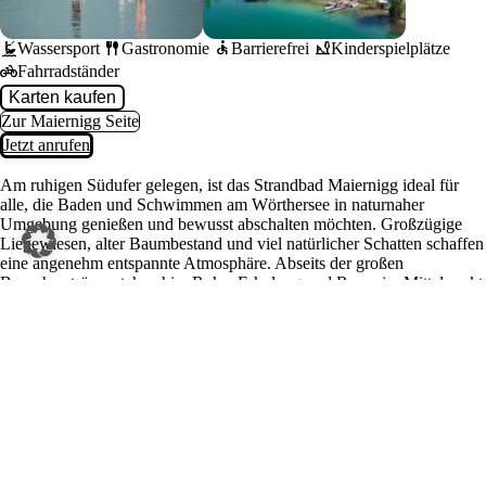
kitesurfing
fork_spoon
accessible
playground_2
Wassersport
Gastronomie
Barrierefrei
Kinderspielplätze
pedal_bike
Fahrradständer
Karten kaufen
Zur Maiernigg Seite
Jetzt anrufen
Am ruhigen Südufer gelegen, ist das Strandbad Maiernigg ideal für
alle, die Baden und Schwimmen am Wörthersee in naturnaher
Umgebung genießen und bewusst abschalten möchten. Großzügige
Liegewiesen, alter Baumbestand und viel natürlicher Schatten schaffen
eine angenehm entspannte Atmosphäre. Abseits der großen
Besucherströme stehen hier Ruhe, Erholung und Raum im Mittelpunkt
– perfekt für Familien, Naturliebhaber und alle, die einen
entschleunigten Badetag am Wörthersee suchen.
Alle Fragen und Antworten rund um Ihren
Besuch