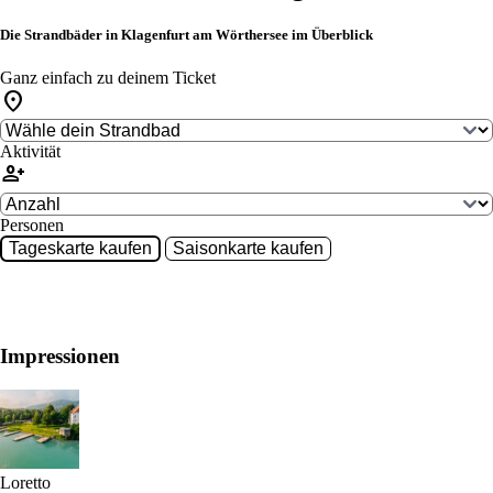
Die Strandbäder in Klagenfurt am Wörthersee im Überblick
Ganz einfach zu deinem Ticket
location_on
Aktivität
person_add
Personen
Tageskarte kaufen
Saisonkarte kaufen
Impressionen
Loretto