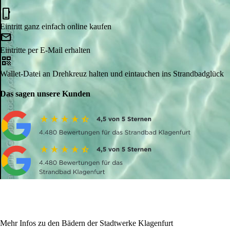
mobile_3
Eintritt ganz einfach online kaufen
mail
Eintritte per E-Mail erhalten
qr_code
Wallet-Datei an Drehkreuz halten und eintauchen ins Strandbadglück
Das sagen unsere Kunden
Mehr Infos zu den Bädern der Stadtwerke Klagenfurt