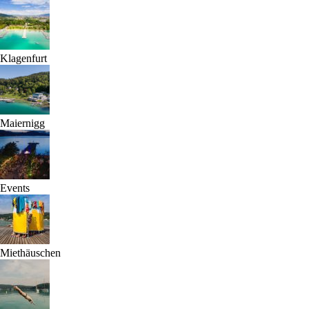
Klagenfurt
Maiernigg
Events
Miethäuschen