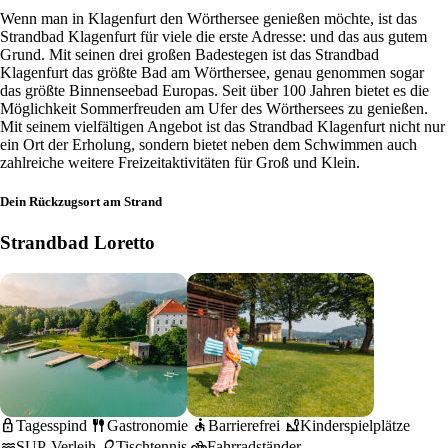
Wenn man in Klagenfurt den Wörthersee genießen möchte, ist das
Strandbad Klagenfurt für viele die erste Adresse: und das aus gutem
Grund. Mit seinen drei großen Badestegen ist das Strandbad
Klagenfurt das größte Bad am Wörthersee, genau genommen sogar
das größte Binnenseebad Europas. Seit über 100 Jahren bietet es die
Möglichkeit Sommerfreuden am Ufer des Wörthersees zu genießen.
Mit seinem vielfältigen Angebot ist das Strandbad Klagenfurt nicht nur
ein Ort der Erholung, sondern bietet neben dem Schwimmen auch
zahlreiche weitere Freizeitaktivitäten für Groß und Klein.
Dein Rückzugsort am Strand
Strandbad Loretto
lock
fork_spoon
accessible
playground_2
Tagesspind
Gastronomie
Barrierefrei
Kinderspielplätze
water
sports_tennis
pedal_bike
SUP-Verleih
Tischtennis
Fahrradständer